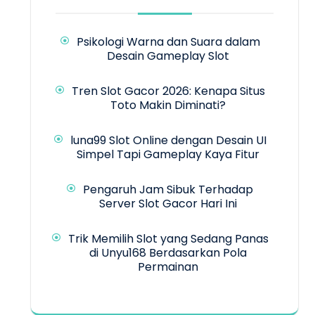
Psikologi Warna dan Suara dalam
Desain Gameplay Slot
Tren Slot Gacor 2026: Kenapa Situs
Toto Makin Diminati?
luna99 Slot Online dengan Desain UI
Simpel Tapi Gameplay Kaya Fitur
Pengaruh Jam Sibuk Terhadap
Server Slot Gacor Hari Ini
Trik Memilih Slot yang Sedang Panas
di Unyu168 Berdasarkan Pola
Permainan