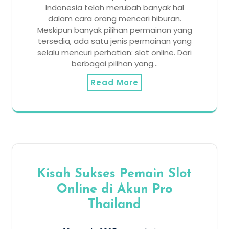
Indonesia telah merubah banyak hal
dalam cara orang mencari hiburan.
Meskipun banyak pilihan permainan yang
tersedia, ada satu jenis permainan yang
selalu mencuri perhatian: slot online. Dari
berbagai pilihan yang…
Read More
Kisah Sukses Pemain Slot
Online di Akun Pro
Thailand