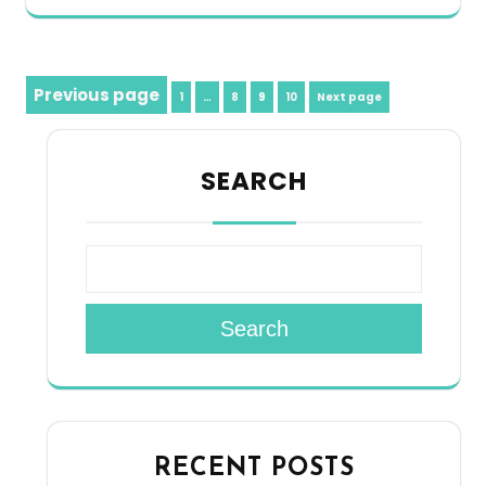
Previous page
Posts
Page
Page
Page
Page
1
…
8
9
10
Next page
pagination
SEARCH
Search
RECENT POSTS