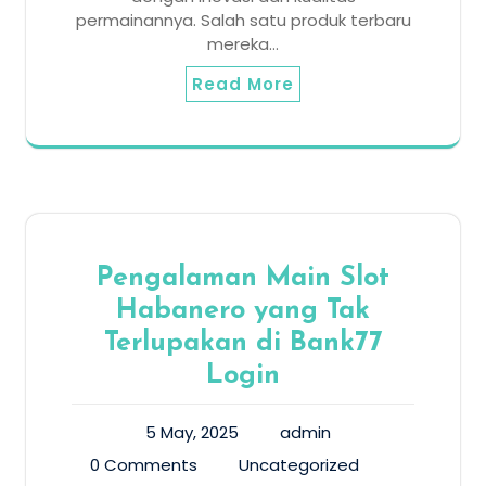
permainannya. Salah satu produk terbaru
mereka…
Read More
Pengalaman Main Slot
Habanero yang Tak
Terlupakan di Bank77
Login
5 May, 2025
admin
0 Comments
Uncategorized