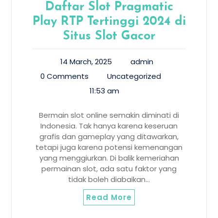
Daftar Slot Pragmatic
Play RTP Tertinggi 2024 di
Situs Slot Gacor
14 March, 2025
admin
0 Comments
Uncategorized
11:53 am
Bermain slot online semakin diminati di
Indonesia. Tak hanya karena keseruan
grafis dan gameplay yang ditawarkan,
tetapi juga karena potensi kemenangan
yang menggiurkan. Di balik kemeriahan
permainan slot, ada satu faktor yang
tidak boleh diabaikan…
Read More