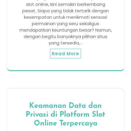
slot online, kini semakin berkembang
pesat. Siapa yang tidak tertarik dengan
kesempatan untuk menikmati sensasi
permainan yang seru sekaligus
mendapatkan keuntungan besar? Namun,
dengan begitu banyaknya pilihan situs
yang tersedia,…
Read More
Keamanan Data dan
Privasi di Platform Slot
Online Terpercaya