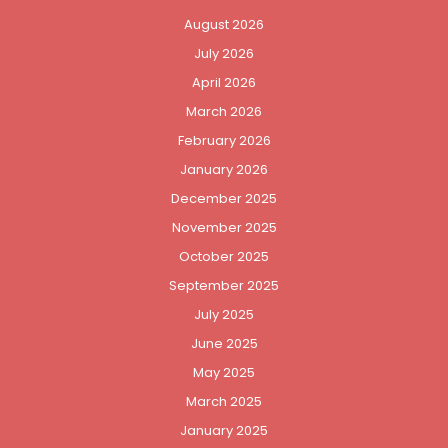
August 2026
July 2026
April 2026
March 2026
February 2026
January 2026
December 2025
November 2025
October 2025
September 2025
July 2025
June 2025
May 2025
March 2025
January 2025