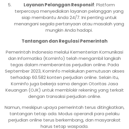
Layanan Pelanggan Responsif
:
Platform
terpercaya menyediakan layanan pelanggan yang
siap membantu Anda 24/7. Ini penting untuk
menangani segala pertanyaan atau masalah yang
mungkin Anda hadapi.
Tantangan dan Regulasi Pemerintah
Pemerintah Indonesia melalui Kementerian Komunikasi
dan Informatika (Kominfo) telah mengambil langkah
tegas dalam memberantas perjudian online.
Pada
September 2023, Kominfo melakukan pemutusan akses
terhadap 60.582 konten perjudian online.
Selain itu,
Kominfo juga bekerja sama dengan Otoritas Jasa
Keuangan (OJK) untuk memblokir rekening yang terkait
dengan transaksi perjudian online.
Namun, meskipun upaya pemerintah terus ditingkatkan,
tantangan tetap ada.
Modus operandi para pelaku
perjudian online terus berkembang, dan masyarakat
harus tetap waspada.