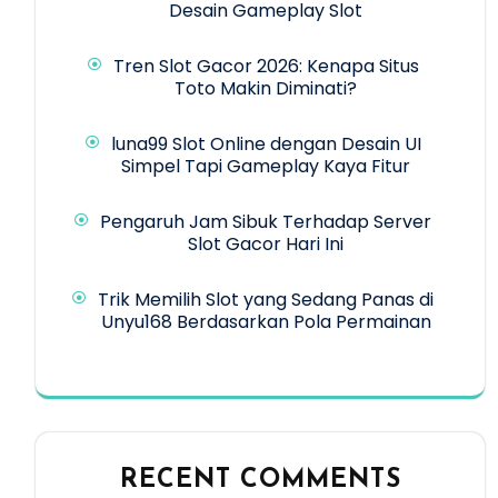
Desain Gameplay Slot
Tren Slot Gacor 2026: Kenapa Situs
Toto Makin Diminati?
luna99 Slot Online dengan Desain UI
Simpel Tapi Gameplay Kaya Fitur
Pengaruh Jam Sibuk Terhadap Server
Slot Gacor Hari Ini
Trik Memilih Slot yang Sedang Panas di
Unyu168 Berdasarkan Pola Permainan
RECENT COMMENTS