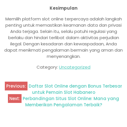
Kesimpulan
Memilih platform slot online terpercaya adalah langkah
penting untuk memastikan keamanan data dan privasi
Anda terjaga.
Selain itu, selalu patuhi regulasi yang
berlaku dan hindari terlibat dalam aktivitas perjudian
ilegal.
Dengan kesadaran dan kewaspadaan, Anda
dapat menikmati pengalaman bermain yang aman dan
menyenangkan.
Category:
Uncategorized
Previous:
Daftar Slot Online dengan Bonus Terbesar
Post
untuk Pemain Slot Habanero
navigation
Next:
Perbandingan Situs Slot Online: Mana yang
Memberikan Pengalaman Terbaik?