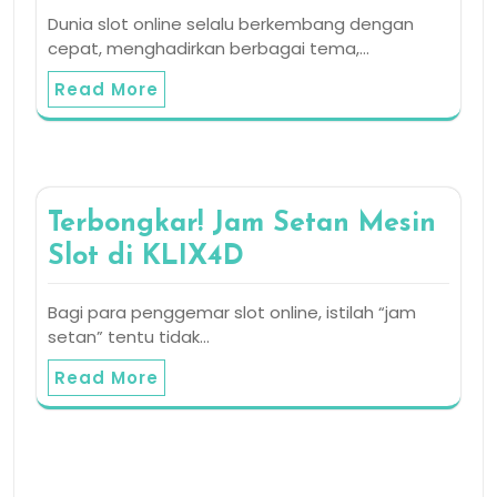
Dunia slot online selalu berkembang dengan
cepat, menghadirkan berbagai tema,…
Read More
Terbongkar! Jam Setan Mesin
Slot di KLIX4D
Bagi para penggemar slot online, istilah “jam
setan” tentu tidak…
Read More