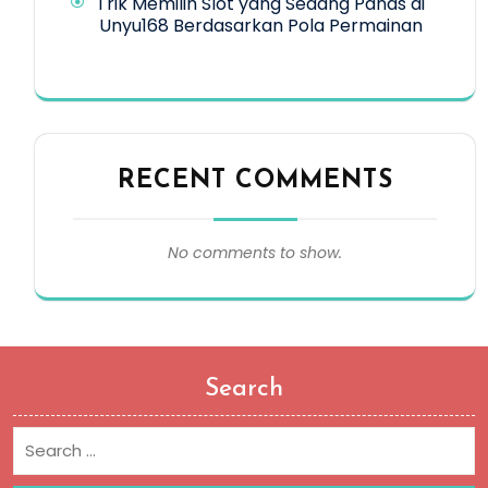
Trik Memilih Slot yang Sedang Panas di
Unyu168 Berdasarkan Pola Permainan
RECENT COMMENTS
No comments to show.
Search