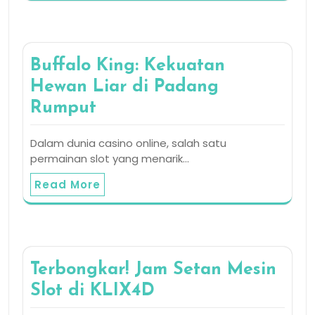
Buffalo King: Kekuatan
Hewan Liar di Padang
Rumput
Dalam dunia casino online, salah satu
permainan slot yang menarik…
Read More
Terbongkar! Jam Setan Mesin
Slot di KLIX4D