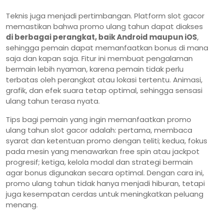
Teknis juga menjadi pertimbangan. Platform slot gacor
memastikan bahwa promo ulang tahun dapat diakses
di berbagai perangkat, baik Android maupun iOS
,
sehingga pemain dapat memanfaatkan bonus di mana
saja dan kapan saja. Fitur ini membuat pengalaman
bermain lebih nyaman, karena pemain tidak perlu
terbatas oleh perangkat atau lokasi tertentu. Animasi,
grafik, dan efek suara tetap optimal, sehingga sensasi
ulang tahun terasa nyata.
Tips bagi pemain yang ingin memanfaatkan promo
ulang tahun slot gacor adalah: pertama, membaca
syarat dan ketentuan promo dengan teliti; kedua, fokus
pada mesin yang menawarkan free spin atau jackpot
progresif; ketiga, kelola modal dan strategi bermain
agar bonus digunakan secara optimal. Dengan cara ini,
promo ulang tahun tidak hanya menjadi hiburan, tetapi
juga kesempatan cerdas untuk meningkatkan peluang
menang.