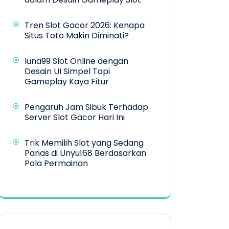
Tren Slot Gacor 2026: Kenapa
Situs Toto Makin Diminati?
luna99 Slot Online dengan
Desain UI Simpel Tapi
Gameplay Kaya Fitur
Pengaruh Jam Sibuk Terhadap
Server Slot Gacor Hari Ini
Trik Memilih Slot yang Sedang
Panas di Unyu168 Berdasarkan
Pola Permainan