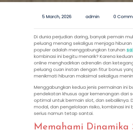
5 March, 2026
admin
0 Comm
Di dunia perjudian daring, banyak pemain m
peluang menang sekaligus menjaga hiburan 
populer adalah menggabungkan taruhan
sa
kombinasi ini begitu menarik? Karena ked
online menghadirkan adrenalin dan ketegan
peluang cuan instan dengan fitur bonus yang
menikmati hiburan maksimal sekaligus meni
Menggabungkan kedua jenis permainan ini b
pendekatan khusus agar kemenangan dari s
optimal untuk bermain slot, dan sebalikny
modal, dan pengelolaan risiko, kombinasi ini
serius namun tetap santai.
Memahami Dinamika 