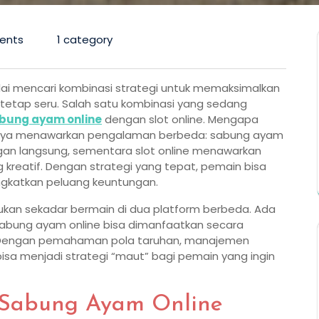
ents
1 category
ulai mencari kombinasi strategi untuk memaksimalkan
tetap seru. Salah satu kombinasi yang sedang
bung ayam online
dengan slot online. Mengapa
uanya menawarkan pengalaman berbeda: sabung ayam
gan langsung, sementara slot online menawarkan
 kreatif. Dengan strategi yang tepat, pemain bisa
ngkatkan peluang keuntungan.
ukan sekadar bermain di dua platform berbeda. Ada
abung ayam online bisa dimanfaatkan secara
a. Dengan pemahaman pola taruhan, manajemen
 bisa menjadi strategi “maut” bagi pemain yang ingin
Sabung Ayam Online