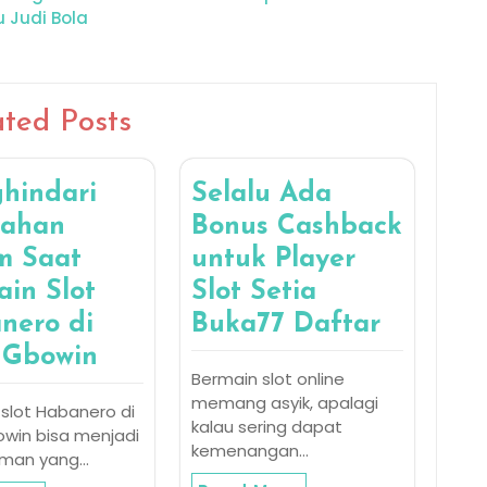
 Judi Bola
ated Posts
hindari
Selalu Ada
lahan
Bonus Cashback
 Saat
untuk Player
in Slot
Slot Setia
nero di
Buka77 Daftar
s Gbowin
Bermain slot online
memang asyik, apalagi
slot Habanero di
kalau sering dapat
owin bisa menjadi
kemenangan…
aman yang…