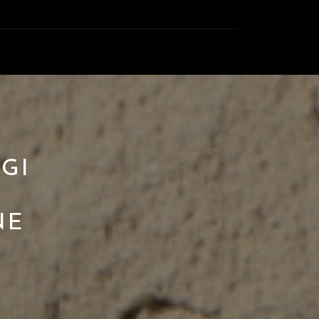
GI
NE