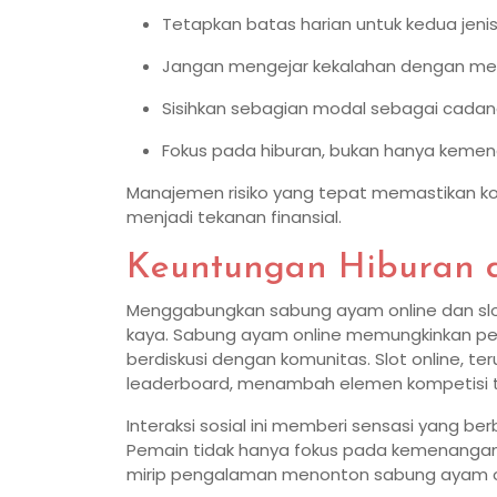
Tetapkan batas harian untuk kedua jeni
Jangan mengejar kekalahan dengan men
Sisihkan sebagian modal sebagai cadan
Fokus pada hiburan, bukan hanya keme
Manajemen risiko yang tepat memastikan ko
menjadi tekanan finansial.
Keuntungan Hiburan da
Menggabungkan sabung ayam online dan slot
kaya. Sabung ayam online memungkinkan pem
berdiskusi dengan komunitas. Slot online, te
leaderboard, menambah elemen kompetisi
Interaksi sosial ini memberi sensasi yang be
Pemain tidak hanya fokus pada kemenangan,
mirip pengalaman menonton sabung ayam on