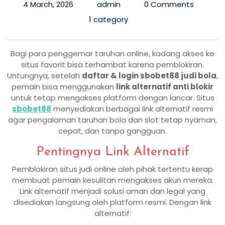
4 March, 2026
admin
0 Comments
1 category
Bagi para penggemar taruhan online, kadang akses ke
situs favorit bisa terhambat karena pemblokiran.
Untungnya, setelah
daftar & login sbobet88 judi bola
,
pemain bisa menggunakan
link alternatif anti blokir
untuk tetap mengakses platform dengan lancar. Situs
sbobet88
menyediakan berbagai link alternatif resmi
agar pengalaman taruhan bola dan slot tetap nyaman,
cepat, dan tanpa gangguan.
Pentingnya Link Alternatif
Pemblokiran situs judi online oleh pihak tertentu kerap
membuat pemain kesulitan mengakses akun mereka.
Link alternatif menjadi solusi aman dan legal yang
disediakan langsung oleh platform resmi. Dengan link
alternatif: