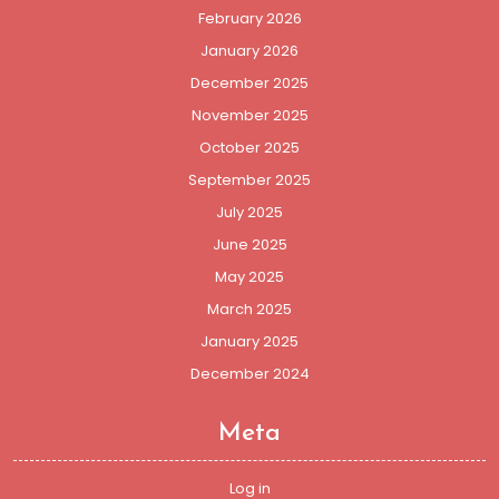
February 2026
January 2026
December 2025
November 2025
October 2025
September 2025
July 2025
June 2025
May 2025
March 2025
January 2025
December 2024
Meta
Log in