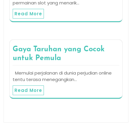
permainan slot yang menarik…
Read More
Gaya Taruhan yang Cocok
untuk Pemula
Memulai perjalanan di dunia perjudian online
tentu terasa menegangkan…
Read More