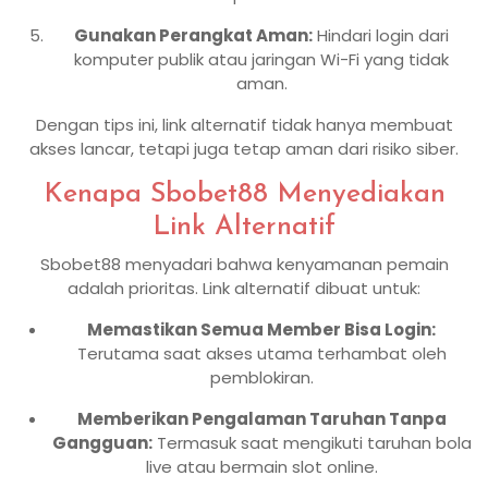
Gunakan Perangkat Aman:
Hindari login dari
komputer publik atau jaringan Wi-Fi yang tidak
aman.
Dengan tips ini, link alternatif tidak hanya membuat
akses lancar, tetapi juga tetap aman dari risiko siber.
Kenapa Sbobet88 Menyediakan
Link Alternatif
Sbobet88 menyadari bahwa kenyamanan pemain
adalah prioritas. Link alternatif dibuat untuk:
Memastikan Semua Member Bisa Login:
Terutama saat akses utama terhambat oleh
pemblokiran.
Memberikan Pengalaman Taruhan Tanpa
Gangguan:
Termasuk saat mengikuti taruhan bola
live atau bermain slot online.