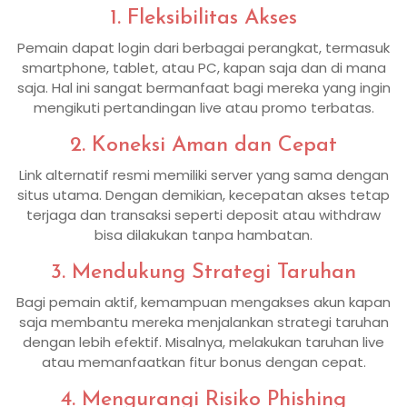
1. Fleksibilitas Akses
Pemain dapat login dari berbagai perangkat, termasuk
smartphone, tablet, atau PC, kapan saja dan di mana
saja. Hal ini sangat bermanfaat bagi mereka yang ingin
mengikuti pertandingan live atau promo terbatas.
2. Koneksi Aman dan Cepat
Link alternatif resmi memiliki server yang sama dengan
situs utama. Dengan demikian, kecepatan akses tetap
terjaga dan transaksi seperti deposit atau withdraw
bisa dilakukan tanpa hambatan.
3. Mendukung Strategi Taruhan
Bagi pemain aktif, kemampuan mengakses akun kapan
saja membantu mereka menjalankan strategi taruhan
dengan lebih efektif. Misalnya, melakukan taruhan live
atau memanfaatkan fitur bonus dengan cepat.
4. Mengurangi Risiko Phishing