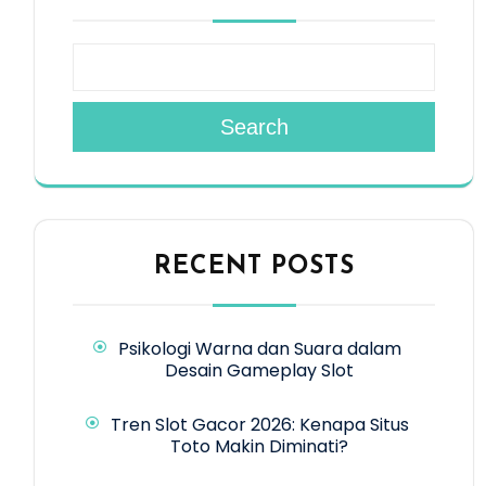
Search
RECENT POSTS
Psikologi Warna dan Suara dalam
Desain Gameplay Slot
Tren Slot Gacor 2026: Kenapa Situs
Toto Makin Diminati?