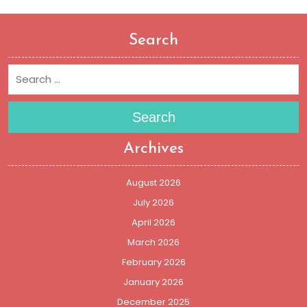
Search
Search
Archives
August 2026
July 2026
April 2026
March 2026
February 2026
January 2026
December 2025