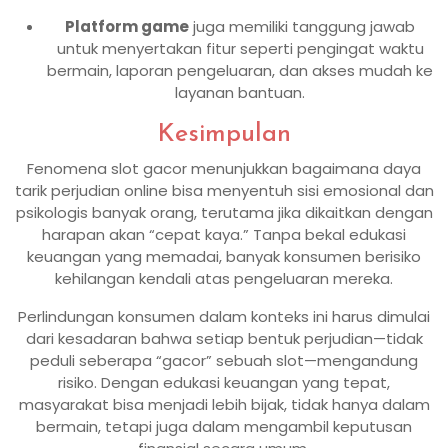
Platform game
juga memiliki tanggung jawab
untuk menyertakan fitur seperti pengingat waktu
bermain, laporan pengeluaran, dan akses mudah ke
layanan bantuan.
Kesimpulan
Fenomena slot gacor menunjukkan bagaimana daya
tarik perjudian online bisa menyentuh sisi emosional dan
psikologis banyak orang, terutama jika dikaitkan dengan
harapan akan “cepat kaya.” Tanpa bekal edukasi
keuangan yang memadai, banyak konsumen berisiko
kehilangan kendali atas pengeluaran mereka.
Perlindungan konsumen dalam konteks ini harus dimulai
dari kesadaran bahwa setiap bentuk perjudian—tidak
peduli seberapa “gacor” sebuah slot—mengandung
risiko. Dengan edukasi keuangan yang tepat,
masyarakat bisa menjadi lebih bijak, tidak hanya dalam
bermain, tetapi juga dalam mengambil keputusan