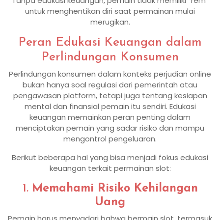
Tanpa edukasi keuangan, pemain tidak memiliki “rem”
untuk menghentikan diri saat permainan mulai
merugikan.
Peran Edukasi Keuangan dalam
Perlindungan Konsumen
Perlindungan konsumen dalam konteks perjudian online
bukan hanya soal regulasi dari pemerintah atau
pengawasan platform, tetapi juga tentang kesiapan
mental dan finansial pemain itu sendiri. Edukasi
keuangan memainkan peran penting dalam
menciptakan pemain yang sadar risiko dan mampu
mengontrol pengeluaran.
Berikut beberapa hal yang bisa menjadi fokus edukasi
keuangan terkait permainan slot:
1.
Memahami Risiko Kehilangan
Uang
Pemain harus menyadari bahwa bermain slot, termasuk