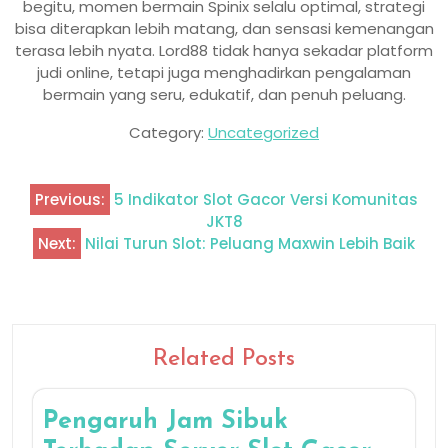
begitu, momen bermain Spinix selalu optimal, strategi
bisa diterapkan lebih matang, dan sensasi kemenangan
terasa lebih nyata. Lord88 tidak hanya sekadar platform
judi online, tetapi juga menghadirkan pengalaman
bermain yang seru, edukatif, dan penuh peluang.
Category:
Uncategorized
Previous:
5 Indikator Slot Gacor Versi Komunitas
Post
JKT8
navigation
Next:
Nilai Turun Slot: Peluang Maxwin Lebih Baik
Related Posts
Pengaruh Jam Sibuk