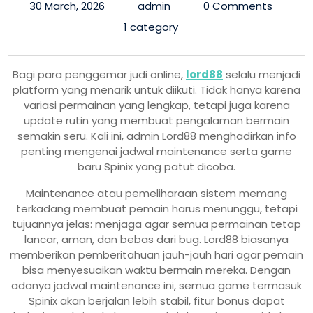
30 March, 2026
admin
0 Comments
1 category
Bagi para penggemar judi online,
lord88
selalu menjadi
platform yang menarik untuk diikuti. Tidak hanya karena
variasi permainan yang lengkap, tetapi juga karena
update rutin yang membuat pengalaman bermain
semakin seru. Kali ini, admin Lord88 menghadirkan info
penting mengenai jadwal maintenance serta game
baru Spinix yang patut dicoba.
Maintenance atau pemeliharaan sistem memang
terkadang membuat pemain harus menunggu, tetapi
tujuannya jelas: menjaga agar semua permainan tetap
lancar, aman, dan bebas dari bug. Lord88 biasanya
memberikan pemberitahuan jauh-jauh hari agar pemain
bisa menyesuaikan waktu bermain mereka. Dengan
adanya jadwal maintenance ini, semua game termasuk
Spinix akan berjalan lebih stabil, fitur bonus dapat