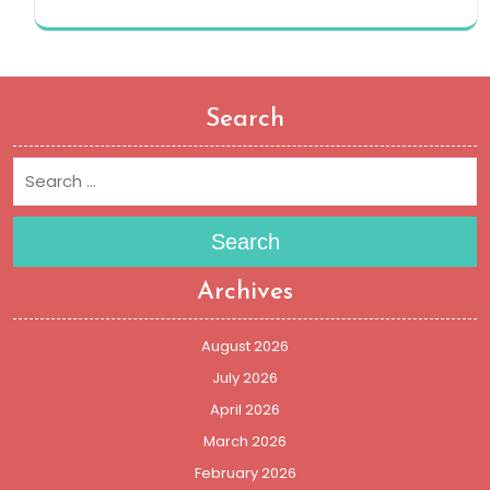
Search
Search
Archives
August 2026
July 2026
April 2026
March 2026
February 2026