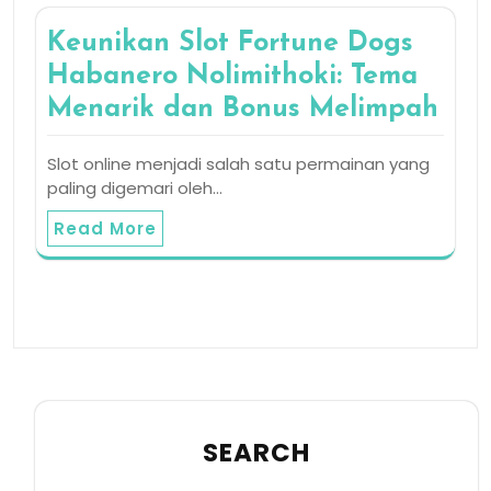
Keunikan Slot Fortune Dogs
Habanero Nolimithoki: Tema
Menarik dan Bonus Melimpah
Slot online menjadi salah satu permainan yang
paling digemari oleh…
Read More
SEARCH