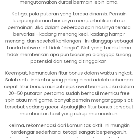
mengutamakan durasi bermain lebih lama.
Ketiga, pola putaran yang terasa dinamis. Pemain
berpengalaman biasanya memperhatikan ritme
permainan. Jika dalam beberapa spin hasilnya terasa
bervariasi—kadang menang kecil, kadang hampir
menang, dan sesekali kehilangan—ini dianggap sebagai
tanda bahwa slot tidak “dingin”. Slot yang terlalu lama
tidak memberikan apa pun biasanya dianggap kurang
potensial dan sering ditinggalkan.
Keempat, kemunculan fitur bonus dalam waktu singkat.
Salah satu indikator yang paling dicari adalah seberapa
cepat fitur bonus muncul sejak awal bermain. Jika dalam
20–50 putaran pertama sudah berhasil memicu free
spin atau mini game, banyak pemain menganggap slot
tersebut sedang gacor. Apalagi jika fitur bonus tersebut
memberikan hasil yang cukup memuaskan.
Kelima, rekomendasi dari komunitas aktif. Ini mungkin
terdengar sederhana, tetapi sangat berpengaruh.