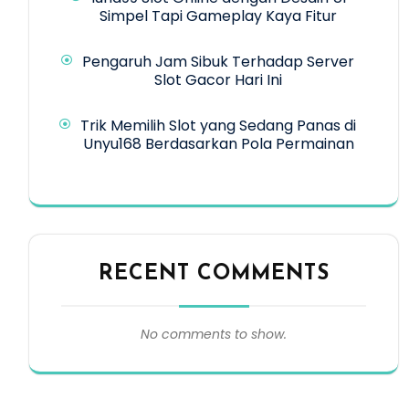
Simpel Tapi Gameplay Kaya Fitur
Pengaruh Jam Sibuk Terhadap Server
Slot Gacor Hari Ini
Trik Memilih Slot yang Sedang Panas di
Unyu168 Berdasarkan Pola Permainan
RECENT COMMENTS
No comments to show.