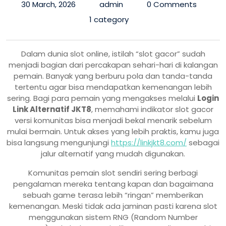
30 March, 2026
admin
0 Comments
1 category
Dalam dunia slot online, istilah “slot gacor” sudah
menjadi bagian dari percakapan sehari-hari di kalangan
pemain. Banyak yang berburu pola dan tanda-tanda
tertentu agar bisa mendapatkan kemenangan lebih
sering. Bagi para pemain yang mengakses melalui
Login
Link Alternatif JKT8
, memahami indikator slot gacor
versi komunitas bisa menjadi bekal menarik sebelum
mulai bermain. Untuk akses yang lebih praktis, kamu juga
bisa langsung mengunjungi
https://linkjkt8.com/
sebagai
jalur alternatif yang mudah digunakan.
Komunitas pemain slot sendiri sering berbagi
pengalaman mereka tentang kapan dan bagaimana
sebuah game terasa lebih “ringan” memberikan
kemenangan. Meski tidak ada jaminan pasti karena slot
menggunakan sistem RNG (Random Number