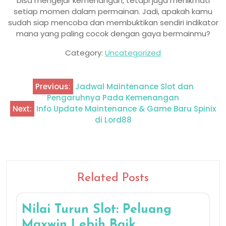
bisa mengejar kemenangan, tetapi juga menikmati
setiap momen dalam permainan. Jadi, apakah kamu
sudah siap mencoba dan membuktikan sendiri indikator
mana yang paling cocok dengan gaya bermainmu?
Category:
Uncategorized
Previous:
Jadwal Maintenance Slot dan
Post
Pengaruhnya Pada Kemenangan
navigation
Next:
Info Update Maintenance & Game Baru Spinix
di Lord88
Related Posts
Nilai Turun Slot: Peluang
Maxwin Lebih Baik