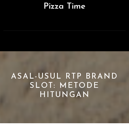
Skip
Pizza Time
to
content
Open
Button
ASAL-USUL RTP BRAND
SLOT: METODE
HITUNGAN