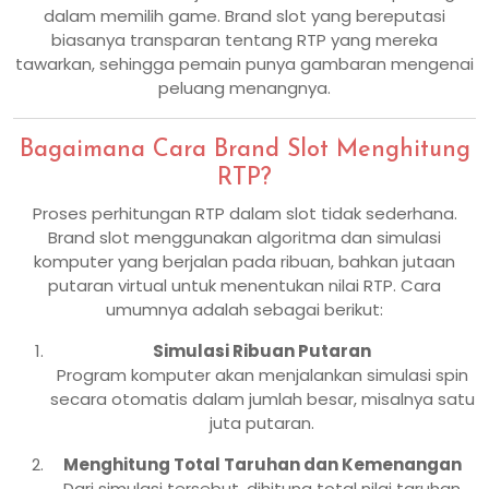
dalam memilih game. Brand slot yang bereputasi
biasanya transparan tentang RTP yang mereka
tawarkan, sehingga pemain punya gambaran mengenai
peluang menangnya.
Bagaimana Cara Brand Slot Menghitung
RTP?
Proses perhitungan RTP dalam slot tidak sederhana.
Brand slot menggunakan algoritma dan simulasi
komputer yang berjalan pada ribuan, bahkan jutaan
putaran virtual untuk menentukan nilai RTP. Cara
umumnya adalah sebagai berikut:
Simulasi Ribuan Putaran
Program komputer akan menjalankan simulasi spin
secara otomatis dalam jumlah besar, misalnya satu
juta putaran.
Menghitung Total Taruhan dan Kemenangan
Dari simulasi tersebut, dihitung total nilai taruhan