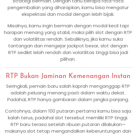
strategi bermain. Dengan tahu berapa rata-rata
pengembalian yang diharapkan, kamu bisa mengatur
ekspektasi dan modal dengan lebih bijak.
Misalnya, kamu ingin bermain dengan modal kecil tapi
harapan menang yang stabil, maka pilih slot dengan RTP
dan volatilitas rendah. Sebaliknya, jika kamu suka
tantangan dan mengejar jackpot besar, slot dengan
RTP sedikit lebih rendah dan volatilitas tinggi bisa jadi
pilihan.
RTP Bukan Jaminan Kemenangan Instan
Seringkali, pemain baru salah kaprah menganggap RTP
adalah peluang menang pasti dalam waktu dekat.
Padahal, RTP hanya gambaran dalam jangka panjang.
Contohnya, dalam 100 putaran pertama kamu bisa saja
kalah terus, padahal slot tersebut memiliki RTP tinggi.
RTP baru terasa setelah ribuan putaran dilakukan—
makanya slot tetap mengandalkan keberuntungan dan