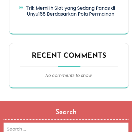
Trik Memilih Slot yang Sedang Panas di
Unyu168 Berdasarkan Pola Permainan
RECENT COMMENTS
No comments to show.
Search