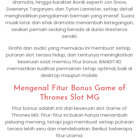
dramatis, hingga karakter ikonik seperti Jon Snow,
Daenerys Targaryen, dan Tyrion Lannister, setiap detail
menghadirkan pengalaman bermain yang imersif. Suara
musik latar dan efek dramatis menambah ketegangan,
seakan pemain sedang berada di dunia Westeros
sendiri.
Grafis dan audio yang memukau ini membuat setiap
putaran slot terasa hidup, dan tentunya meningkatkan
keseruan saat memicu fitur bonus. BANDIT4D
memastikan kualitas permainan tetap optimal, baik di
desktop maupun mobile.
Mengenal Fitur Bonus Game of
Thrones Slot MG
Fitur bonus adalah inti dari keseruan slot Game of
Thrones MG. Fitur-fitur ini bukan hanya menambah
peluang menang, tetapi juga membuat setiap putaran
terasa lebih seru dan mendebarkan. Berikut beberapa
fitur utama: