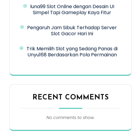
luna99 Slot Online dengan Desain UI
Simpel Tapi Gameplay Kaya Fitur
Pengaruh Jam Sibuk Terhadap Server
Slot Gacor Hari Ini
Trik Memilih Slot yang Sedang Panas di
Unyu168 Berdasarkan Pola Permainan
RECENT COMMENTS
No comments to show.