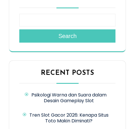
Search
RECENT POSTS
Psikologi Warna dan Suara dalam
Desain Gameplay Slot
Tren Slot Gacor 2026: Kenapa Situs
Toto Makin Diminati?