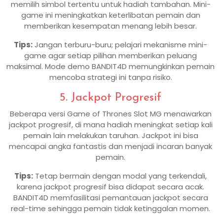
memilih simbol tertentu untuk hadiah tambahan. Mini-
game ini meningkatkan keterlibatan pemain dan
memberikan kesempatan menang lebih besar.
Tips:
Jangan terburu-buru; pelajari mekanisme mini-
game agar setiap pilihan memberikan peluang
maksimal. Mode demo BANDIT4D memungkinkan pemain
mencoba strategi ini tanpa risiko.
5. Jackpot Progresif
Beberapa versi Game of Thrones Slot MG menawarkan
jackpot progresif, di mana hadiah meningkat setiap kali
pemain lain melakukan taruhan. Jackpot ini bisa
mencapai angka fantastis dan menjadi incaran banyak
pemain.
Tips:
Tetap bermain dengan modal yang terkendali,
karena jackpot progresif bisa didapat secara acak.
BANDIT4D memfasilitasi pemantauan jackpot secara
real-time sehingga pemain tidak ketinggalan momen.