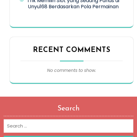
Trik Memilih Slot yang Sedang Panas di
Unyu168 Berdasarkan Pola Permainan
RECENT COMMENTS
No comments to show.
Search