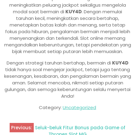
meningkatkan peluang jackpot sekaligus mengelola
modal saat bermain di
KUY4D
. Dengan memulai
taruhan kecil, meningkatkan secara bertahap,
menetapkan batas kalah dan menang, serta tetap
fokus pada hiburan, pengalaman bermain menjadi lebih
menyenangkan dan terkendali. Slot online memang
mengandalkan keberuntungan, tetapi pendekatan yang
bijak membuat setiap putaran lebih memuaskan.
Dengan strategi taruhan bertahap, bermain di
KUY4D
tidak hanya soal mengejar jackpot, tetapi juga tentang
kesenangan, kesabaran, dan pengalaman bermain yang
aman. Selamat mencoba, nikmati setiap putaran
gulungan, dan semoga keberuntungan selalu menyertai
Anda!
Category:
Uncategorized
Previous:
Seluk-beluk Fitur Bonus pada Game of
Post
Thrones Slot MG