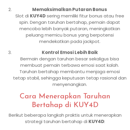
Memaksimalkan Putaran Bonus
Slot di
KUY4D
sering memiliki fitur bonus atau free
spin. Dengan taruhan bertahap, pemain dapat
mencoba lebih banyak putaran, meningkatkan
peluang memicu bonus yang berpotensi
mendekatkan pada jackpot.
Kontrol Emosi Lebih Baik
Bermain dengan taruhan besar sekaligus bisa
membuat pemain terbawa emosi saat kalah.
Taruhan bertahap membantu menjaga emosi
tetap stabil, sehingga keputusan tetap rasional dan
menyenangkan.
Cara Menerapkan Taruhan
Bertahap di KUY4D
Berikut beberapa langkah praktis untuk menerapkan
strategi taruhan bertahap di
KUY4D
: