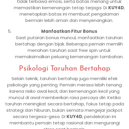
tidak terbawa emosi, serta batas menang untuk
memastikan kemenangan tetap terjaga. Di
KUY4D
,
menetapkan batas ini membuat pengalaman
bermain lebih aman dan menyenangkan.
Manfaatkan Fitur Bonus
Saat putaran bonus muncul, manfaatkan taruhan
bertahap dengan bijak. Beberapa pemain memilih
menahan taruhan saat free spin untuk
memaksimalkan peluang kemenangan tambahan.
Psikologi Taruhan Bertahap
Selain teknik, taruhan bertahap juga memiliki efek
psikologis yang penting. Pemain merasa lebih tenang
karena risiko awal kecil, dan kemenangan kecil yang
muncul di awal memberikan rasa percaya diri. Ketika
taruhan meningkat secara bertahap, fokus tetap pada
strategi dan hiburan, bukan semata mengejar jackpot
secara tergesa-gesa. Di
KUY4D
, pendekatan ini
membantu pemain tetap rasional dan mengurangi