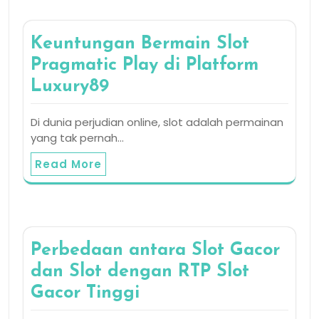
Keuntungan Bermain Slot
Pragmatic Play di Platform
Luxury89
Di dunia perjudian online, slot adalah permainan
yang tak pernah…
Read More
Perbedaan antara Slot Gacor
dan Slot dengan RTP Slot
Gacor Tinggi