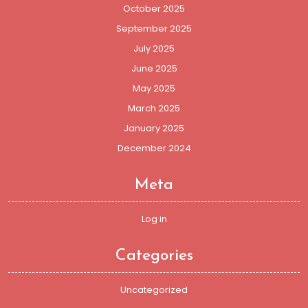
October 2025
September 2025
July 2025
June 2025
May 2025
March 2025
January 2025
December 2024
Meta
Log in
Categories
Uncategorized