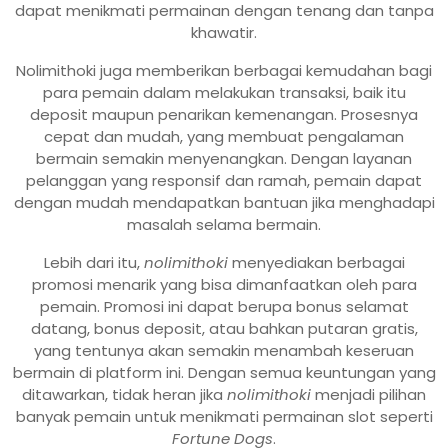
dapat menikmati permainan dengan tenang dan tanpa
khawatir.
Nolimithoki juga memberikan berbagai kemudahan bagi
para pemain dalam melakukan transaksi, baik itu
deposit maupun penarikan kemenangan. Prosesnya
cepat dan mudah, yang membuat pengalaman
bermain semakin menyenangkan. Dengan layanan
pelanggan yang responsif dan ramah, pemain dapat
dengan mudah mendapatkan bantuan jika menghadapi
masalah selama bermain.
Lebih dari itu,
nolimithoki
menyediakan berbagai
promosi menarik yang bisa dimanfaatkan oleh para
pemain. Promosi ini dapat berupa bonus selamat
datang, bonus deposit, atau bahkan putaran gratis,
yang tentunya akan semakin menambah keseruan
bermain di platform ini. Dengan semua keuntungan yang
ditawarkan, tidak heran jika
nolimithoki
menjadi pilihan
banyak pemain untuk menikmati permainan slot seperti
Fortune Dogs
.