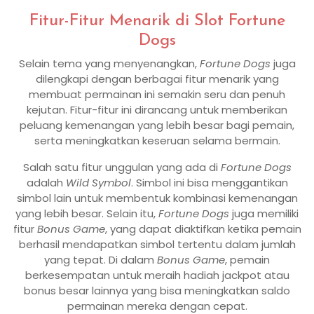
Fitur-Fitur Menarik di Slot Fortune
Dogs
Selain tema yang menyenangkan,
Fortune Dogs
juga
dilengkapi dengan berbagai fitur menarik yang
membuat permainan ini semakin seru dan penuh
kejutan. Fitur-fitur ini dirancang untuk memberikan
peluang kemenangan yang lebih besar bagi pemain,
serta meningkatkan keseruan selama bermain.
Salah satu fitur unggulan yang ada di
Fortune Dogs
adalah
Wild Symbol
. Simbol ini bisa menggantikan
simbol lain untuk membentuk kombinasi kemenangan
yang lebih besar. Selain itu,
Fortune Dogs
juga memiliki
fitur
Bonus Game
, yang dapat diaktifkan ketika pemain
berhasil mendapatkan simbol tertentu dalam jumlah
yang tepat. Di dalam
Bonus Game
, pemain
berkesempatan untuk meraih hadiah jackpot atau
bonus besar lainnya yang bisa meningkatkan saldo
permainan mereka dengan cepat.