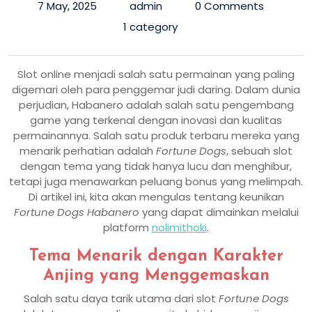
7 May, 2025
admin
0 Comments
1 category
Slot online menjadi salah satu permainan yang paling
digemari oleh para penggemar judi daring. Dalam dunia
perjudian, Habanero adalah salah satu pengembang
game yang terkenal dengan inovasi dan kualitas
permainannya. Salah satu produk terbaru mereka yang
menarik perhatian adalah
Fortune Dogs
, sebuah slot
dengan tema yang tidak hanya lucu dan menghibur,
tetapi juga menawarkan peluang bonus yang melimpah.
Di artikel ini, kita akan mengulas tentang keunikan
Fortune Dogs Habanero
yang dapat dimainkan melalui
platform
nolimithoki
.
Tema Menarik dengan Karakter
Anjing yang Menggemaskan
Salah satu daya tarik utama dari slot
Fortune Dogs