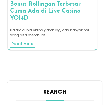
Bonus Rollingan Terbesar
Cuma Ada di Live Casino
YOI4D
Dalam dunia online gambling, ada banyak hal
yang bisa membuat…
Read More
SEARCH