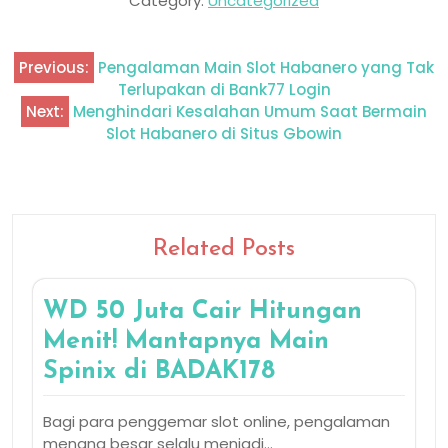
Category:
Uncategorized
Previous:
Pengalaman Main Slot Habanero yang Tak
Post
Terlupakan di Bank77 Login
navigation
Next:
Menghindari Kesalahan Umum Saat Bermain
Slot Habanero di Situs Gbowin
Related Posts
WD 50 Juta Cair Hitungan
Menit! Mantapnya Main
Spinix di BADAK178
Bagi para penggemar slot online, pengalaman
menang besar selalu menjadi…