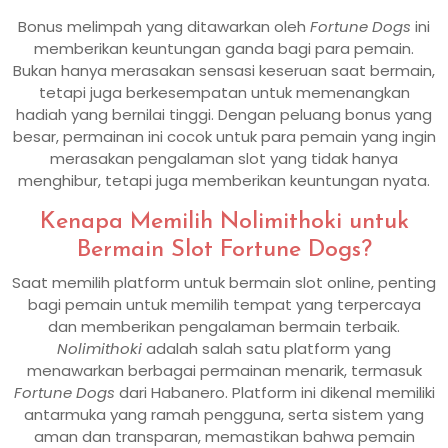
Bonus melimpah yang ditawarkan oleh
Fortune Dogs
ini
memberikan keuntungan ganda bagi para pemain.
Bukan hanya merasakan sensasi keseruan saat bermain,
tetapi juga berkesempatan untuk memenangkan
hadiah yang bernilai tinggi. Dengan peluang bonus yang
besar, permainan ini cocok untuk para pemain yang ingin
merasakan pengalaman slot yang tidak hanya
menghibur, tetapi juga memberikan keuntungan nyata.
Kenapa Memilih Nolimithoki untuk
Bermain Slot Fortune Dogs?
Saat memilih platform untuk bermain slot online, penting
bagi pemain untuk memilih tempat yang terpercaya
dan memberikan pengalaman bermain terbaik.
Nolimithoki
adalah salah satu platform yang
menawarkan berbagai permainan menarik, termasuk
Fortune Dogs
dari Habanero. Platform ini dikenal memiliki
antarmuka yang ramah pengguna, serta sistem yang
aman dan transparan, memastikan bahwa pemain