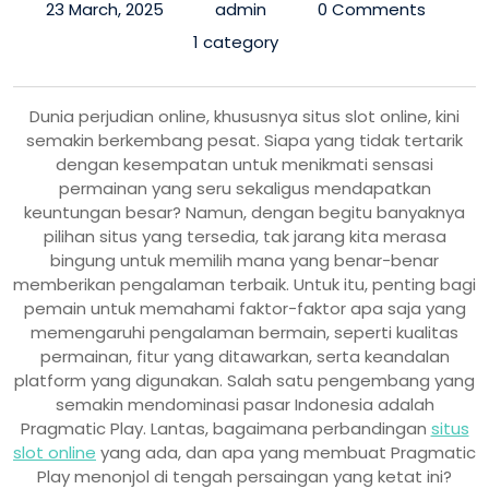
23 March, 2025
admin
0 Comments
1 category
Dunia perjudian online, khususnya situs slot online, kini
semakin berkembang pesat. Siapa yang tidak tertarik
dengan kesempatan untuk menikmati sensasi
permainan yang seru sekaligus mendapatkan
keuntungan besar? Namun, dengan begitu banyaknya
pilihan situs yang tersedia, tak jarang kita merasa
bingung untuk memilih mana yang benar-benar
memberikan pengalaman terbaik. Untuk itu, penting bagi
pemain untuk memahami faktor-faktor apa saja yang
memengaruhi pengalaman bermain, seperti kualitas
permainan, fitur yang ditawarkan, serta keandalan
platform yang digunakan. Salah satu pengembang yang
semakin mendominasi pasar Indonesia adalah
Pragmatic Play. Lantas, bagaimana perbandingan
situs
slot online
yang ada, dan apa yang membuat Pragmatic
Play menonjol di tengah persaingan yang ketat ini?