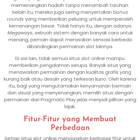
memenangkan hadiah tanpa menambah taruhan.
Selain itu, mereka juga sering menyertakan
bonus
rounds
yang memberikan peluang untuk memperoleh
kemenangan besar. Tidak hanya itu, dengan adanya
Megaways
, sebuah sistem dengan banyak cara untuk
menang, pemain dapat merasakan sensasi berbeda
dibandingkan permainan slot lainnya.
Di sisi lain, tidak semua situs slot online mampu
memberikan pengalaman serupa. Banyak situs yang
menawarkan permainan dengan kualitas grafis yang
kurang baik atau desain yang terkesan kuno. Oleh karena
itu, bagi yang mengutamakan kenyamanan bermain
dan visual yang menyenangkan, memilih situs dengan
permainan dari Pragmatic Play jelas menjadi pilihan yang
bijak.
Fitur-Fitur yang Membuat
Perbedaan
Setiap situs slot online menawarkan berbagai fitur untuk