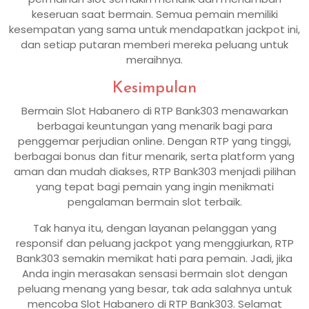
keseruan saat bermain. Semua pemain memiliki
kesempatan yang sama untuk mendapatkan jackpot ini,
dan setiap putaran memberi mereka peluang untuk
meraihnya.
Kesimpulan
Bermain Slot Habanero di RTP Bank303 menawarkan
berbagai keuntungan yang menarik bagi para
penggemar perjudian online. Dengan RTP yang tinggi,
berbagai bonus dan fitur menarik, serta platform yang
aman dan mudah diakses, RTP Bank303 menjadi pilihan
yang tepat bagi pemain yang ingin menikmati
pengalaman bermain slot terbaik.
Tak hanya itu, dengan layanan pelanggan yang
responsif dan peluang jackpot yang menggiurkan, RTP
Bank303 semakin memikat hati para pemain. Jadi, jika
Anda ingin merasakan sensasi bermain slot dengan
peluang menang yang besar, tak ada salahnya untuk
mencoba Slot Habanero di RTP Bank303. Selamat