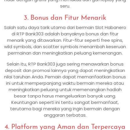
seru.
3. Bonus dan Fitur Menarik
Salah satu daya tarik utama dari bermain Slot Habanero
di RTP Bank303 adalah banyaknya bonus dan fitur
menarik yang ditawarkan. Fitur-fitur seperti free spins,
wild symbols, dan scatter symbols menambah keseruan
permainan dan meningkatkan peluang kemenangan.
Selain itu, RTP Bank303 juga sering menawarkan bonus
deposit dan promosi lainnya yang dapat meningkatkan
nilai taruhan Anda. Pemain dapat memanfaatkan bonus
ini untuk memperpanjang waktu bermain mereka atau
meningkatkan peluang untuk memenangkan hadiah
besar tanpa harus mengeluarkan banyak uang.
Keuntungan seperti ini tentu sangat bermanfaat,
terutama bagi mereka yang ingin bermain dengan
anggaran terbatas.
4. Platform yang Aman dan Terpercaya