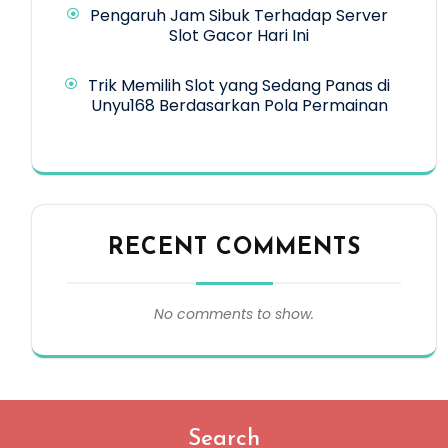
Pengaruh Jam Sibuk Terhadap Server
Slot Gacor Hari Ini
Trik Memilih Slot yang Sedang Panas di
Unyu168 Berdasarkan Pola Permainan
RECENT COMMENTS
No comments to show.
Search