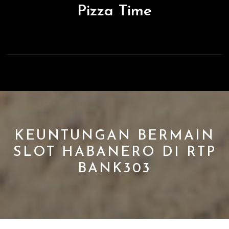
Skip
Pizza Time
to
content
Open
Button
KEUNTUNGAN BERMAIN
SLOT HABANERO DI RTP
BANK303