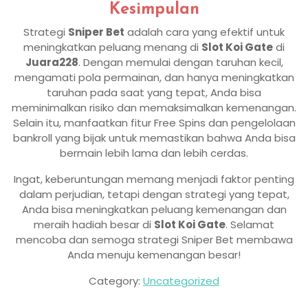
Kesimpulan
Strategi
Sniper Bet
adalah cara yang efektif untuk
meningkatkan peluang menang di
Slot Koi Gate
di
Juara228
. Dengan memulai dengan taruhan kecil,
mengamati pola permainan, dan hanya meningkatkan
taruhan pada saat yang tepat, Anda bisa
meminimalkan risiko dan memaksimalkan kemenangan.
Selain itu, manfaatkan fitur Free Spins dan pengelolaan
bankroll yang bijak untuk memastikan bahwa Anda bisa
bermain lebih lama dan lebih cerdas.
Ingat, keberuntungan memang menjadi faktor penting
dalam perjudian, tetapi dengan strategi yang tepat,
Anda bisa meningkatkan peluang kemenangan dan
meraih hadiah besar di
Slot Koi Gate
. Selamat
mencoba dan semoga strategi Sniper Bet membawa
Anda menuju kemenangan besar!
Category:
Uncategorized