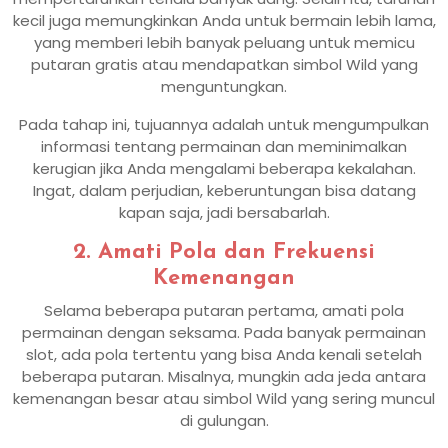
kecil juga memungkinkan Anda untuk bermain lebih lama,
yang memberi lebih banyak peluang untuk memicu
putaran gratis atau mendapatkan simbol Wild yang
menguntungkan.
Pada tahap ini, tujuannya adalah untuk mengumpulkan
informasi tentang permainan dan meminimalkan
kerugian jika Anda mengalami beberapa kekalahan.
Ingat, dalam perjudian, keberuntungan bisa datang
kapan saja, jadi bersabarlah.
2. Amati Pola dan Frekuensi
Kemenangan
Selama beberapa putaran pertama, amati pola
permainan dengan seksama. Pada banyak permainan
slot, ada pola tertentu yang bisa Anda kenali setelah
beberapa putaran. Misalnya, mungkin ada jeda antara
kemenangan besar atau simbol Wild yang sering muncul
di gulungan.