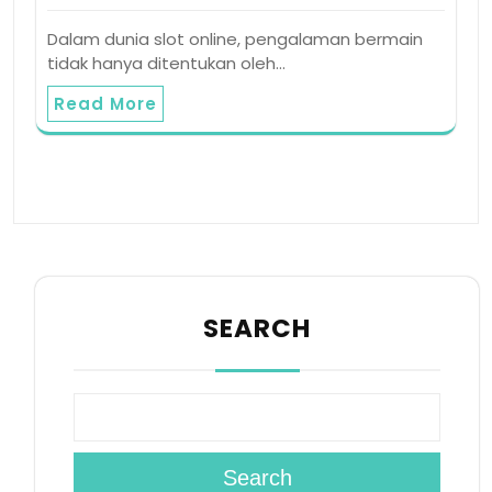
Dalam dunia slot online, pengalaman bermain
tidak hanya ditentukan oleh…
Read More
SEARCH
Search