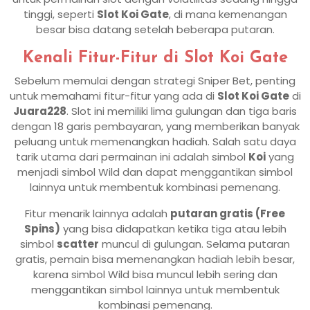
tinggi, seperti
Slot Koi Gate
, di mana kemenangan
besar bisa datang setelah beberapa putaran.
Kenali Fitur-Fitur di Slot Koi Gate
Sebelum memulai dengan strategi Sniper Bet, penting
untuk memahami fitur-fitur yang ada di
Slot Koi Gate
di
Juara228
. Slot ini memiliki lima gulungan dan tiga baris
dengan 18 garis pembayaran, yang memberikan banyak
peluang untuk memenangkan hadiah. Salah satu daya
tarik utama dari permainan ini adalah simbol
Koi
yang
menjadi simbol Wild dan dapat menggantikan simbol
lainnya untuk membentuk kombinasi pemenang.
Fitur menarik lainnya adalah
putaran gratis (Free
Spins)
yang bisa didapatkan ketika tiga atau lebih
simbol
scatter
muncul di gulungan. Selama putaran
gratis, pemain bisa memenangkan hadiah lebih besar,
karena simbol Wild bisa muncul lebih sering dan
menggantikan simbol lainnya untuk membentuk
kombinasi pemenang.