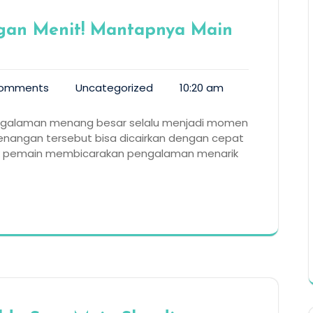
gan Menit! Mantapnya Main
Comments
Uncategorized
10:20 am
pengalaman menang besar selalu menjadi momen
menangan tersebut bisa dicairkan dengan cepat
nyak pemain membicarakan pengalaman menarik