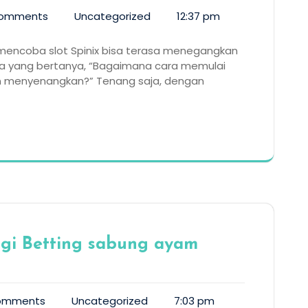
Comments
Uncategorized
12:37 pm
, mencoba slot Spinix bisa terasa menegangkan
bola yang bertanya, “Bagaimana cara memulai
 menyenangkan?” Tenang saja, dengan
egi Betting sabung ayam
omments
Uncategorized
7:03 pm