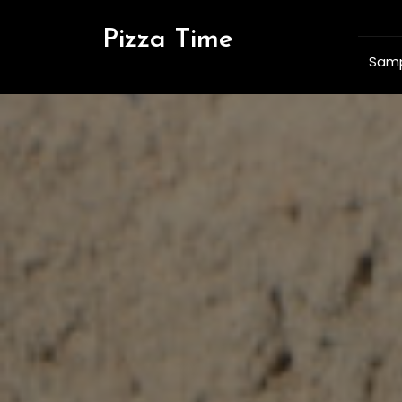
Skip
to
Pizza Time
content
Samp