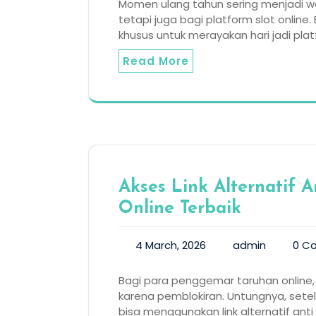
Momen ulang tahun sering menjadi wak
tetapi juga bagi platform slot onlin
khusus untuk merayakan hari jadi pla
Read More
Akses Link Alternatif An
Online Terbaik
4 March, 2026
admin
0 C
Bagi para penggemar taruhan online, 
karena pemblokiran. Untungnya, setel
bisa menggunakan link alternatif ant