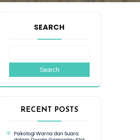
SEARCH
Search
RECENT POSTS
Psikologi Warna dan Suara
dalam Desain Gameplay Slot