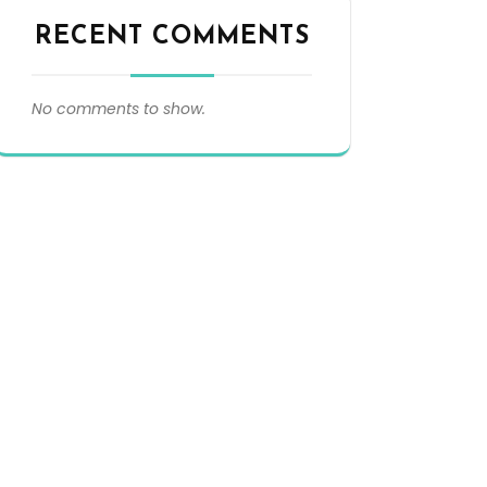
RECENT COMMENTS
No comments to show.