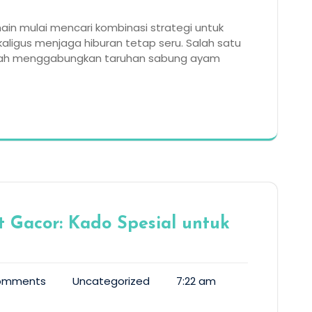
main mulai mencari kombinasi strategi untuk
igus menjaga hiburan tetap seru. Salah satu
alah menggabungkan taruhan sabung ayam
 Gacor: Kado Spesial untuk
omments
Uncategorized
7:22 am