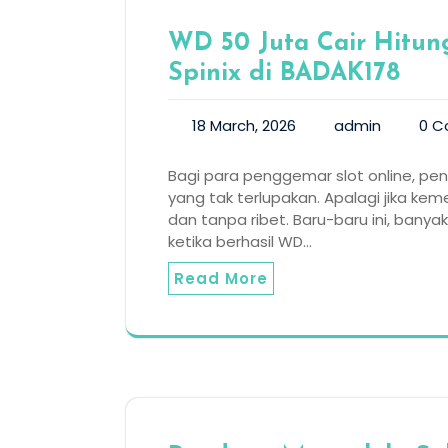
WD 50 Juta Cair Hitun
Spinix di BADAK178
18 March, 2026
admin
0 
Bagi para penggemar slot online, 
yang tak terlupakan. Apalagi jika ke
dan tanpa ribet. Baru-baru ini, ba
ketika berhasil WD…
Read More