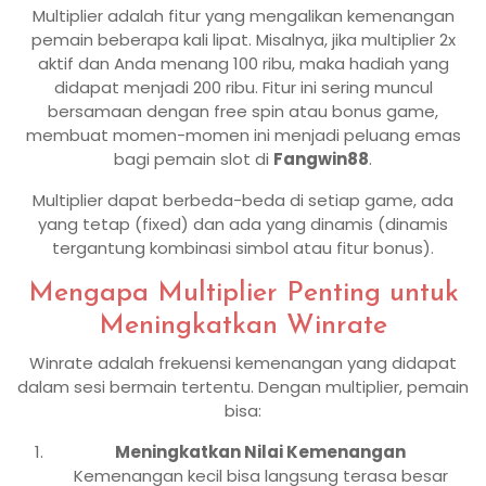
Multiplier adalah fitur yang mengalikan kemenangan
pemain beberapa kali lipat. Misalnya, jika multiplier 2x
aktif dan Anda menang 100 ribu, maka hadiah yang
didapat menjadi 200 ribu. Fitur ini sering muncul
bersamaan dengan free spin atau bonus game,
membuat momen-momen ini menjadi peluang emas
bagi pemain slot di
Fangwin88
.
Multiplier dapat berbeda-beda di setiap game, ada
yang tetap (fixed) dan ada yang dinamis (dinamis
tergantung kombinasi simbol atau fitur bonus).
Mengapa Multiplier Penting untuk
Meningkatkan Winrate
Winrate adalah frekuensi kemenangan yang didapat
dalam sesi bermain tertentu. Dengan multiplier, pemain
bisa:
Meningkatkan Nilai Kemenangan
Kemenangan kecil bisa langsung terasa besar