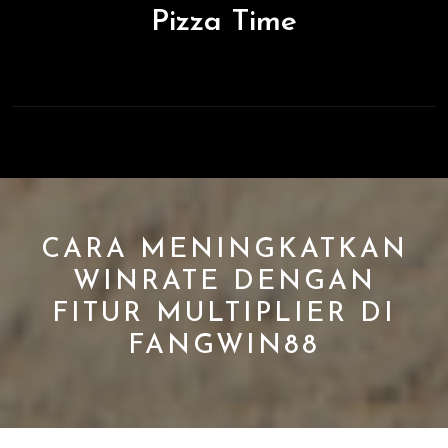
Skip
Pizza Time
to
content
Open
Button
CARA MENINGKATKAN
WINRATE DENGAN
FITUR MULTIPLIER DI
FANGWIN88