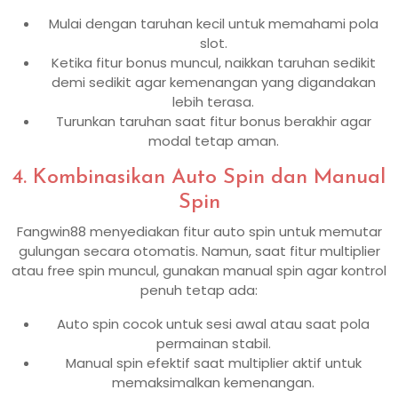
Mulai dengan taruhan kecil untuk memahami pola
slot.
Ketika fitur bonus muncul, naikkan taruhan sedikit
demi sedikit agar kemenangan yang digandakan
lebih terasa.
Turunkan taruhan saat fitur bonus berakhir agar
modal tetap aman.
4. Kombinasikan Auto Spin dan Manual
Spin
Fangwin88 menyediakan fitur auto spin untuk memutar
gulungan secara otomatis. Namun, saat fitur multiplier
atau free spin muncul, gunakan manual spin agar kontrol
penuh tetap ada:
Auto spin cocok untuk sesi awal atau saat pola
permainan stabil.
Manual spin efektif saat multiplier aktif untuk
memaksimalkan kemenangan.