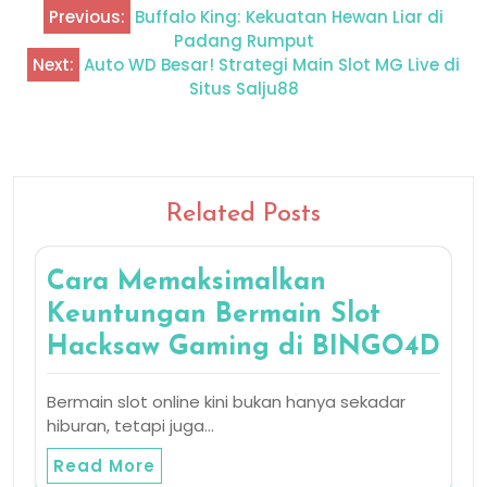
Previous:
Buffalo King: Kekuatan Hewan Liar di
Post
Padang Rumput
navigation
Next:
Auto WD Besar! Strategi Main Slot MG Live di
Situs Salju88
Related Posts
Cara Memaksimalkan
Keuntungan Bermain Slot
Hacksaw Gaming di BINGO4D
Bermain slot online kini bukan hanya sekadar
hiburan, tetapi juga…
Read More