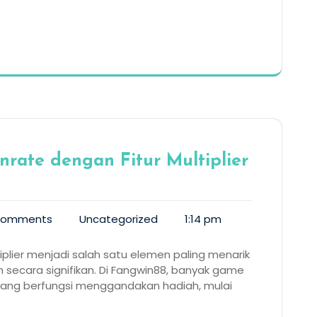
rate dengan Fitur Multiplier
Comments
Uncategorized
1:14 pm
tiplier menjadi salah satu elemen paling menarik
secara signifikan. Di Fangwin88, banyak game
yang berfungsi menggandakan hadiah, mulai