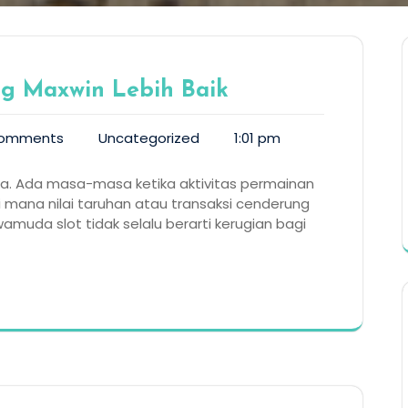
ang Maxwin Lebih Baik
Comments
Uncategorized
1:01 pm
ika. Ada masa-masa ketika aktivitas permainan
 mana nilai taruhan atau transaksi cenderung
wamuda slot tidak selalu berarti kerugian bagi