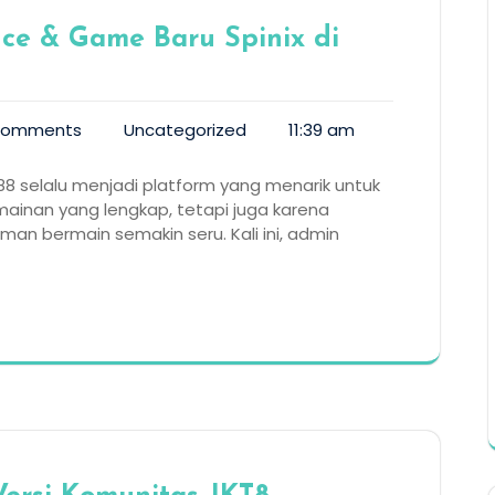
ce & Game Baru Spinix di
Comments
Uncategorized
11:39 am
d88 selalu menjadi platform yang menarik untuk
ermainan yang lengkap, tetapi juga karena
n bermain semakin seru. Kali ini, admin