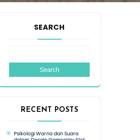
SEARCH
Search
RECENT POSTS
Psikologi Warna dan Suara
dalam Desain Gameplay Slot