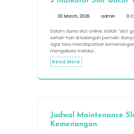
5 Indikator Slot Gacor
30 March, 2026
admin
0 
Dalam dunia slot online, istilah “slo
sehari-hari di kalangan pemain. Ban
agar bisa mendapatkan kemenangan l
mengakses melalui…
Read More
Jadwal Maintenance Sl
Kemenangan