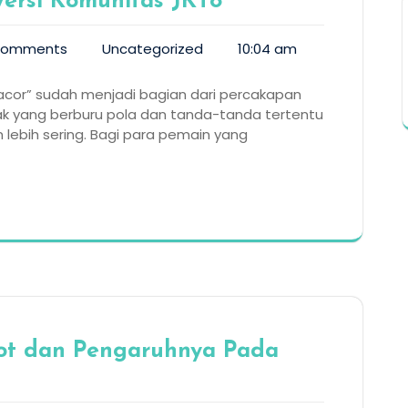
 Versi Komunitas JKT8
Comments
Uncategorized
10:04 am
t gacor” sudah menjadi bagian dari percakapan
yak yang berburu pola dan tanda-tanda tertentu
ebih sering. Bagi para pemain yang
ot dan Pengaruhnya Pada