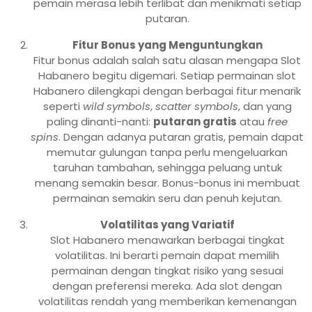
pemain merasa lebih terlibat dan menikmati setiap
putaran.
Fitur Bonus yang Menguntungkan
Fitur bonus adalah salah satu alasan mengapa Slot
Habanero begitu digemari. Setiap permainan slot
Habanero dilengkapi dengan berbagai fitur menarik
seperti
wild symbols
,
scatter symbols
, dan yang
paling dinanti-nanti:
putaran gratis
atau
free
spins
. Dengan adanya putaran gratis, pemain dapat
memutar gulungan tanpa perlu mengeluarkan
taruhan tambahan, sehingga peluang untuk
menang semakin besar. Bonus-bonus ini membuat
permainan semakin seru dan penuh kejutan.
Volatilitas yang Variatif
Slot Habanero menawarkan berbagai tingkat
volatilitas. Ini berarti pemain dapat memilih
permainan dengan tingkat risiko yang sesuai
dengan preferensi mereka. Ada slot dengan
volatilitas rendah yang memberikan kemenangan