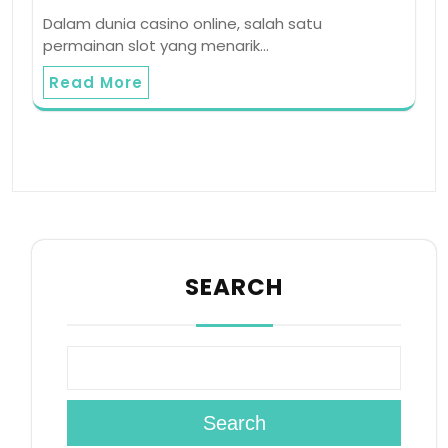
Dalam dunia casino online, salah satu
permainan slot yang menarik…
Read More
SEARCH
Search