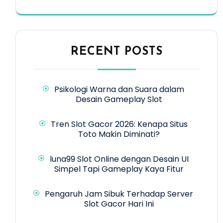
RECENT POSTS
Psikologi Warna dan Suara dalam
Desain Gameplay Slot
Tren Slot Gacor 2026: Kenapa Situs
Toto Makin Diminati?
luna99 Slot Online dengan Desain UI
Simpel Tapi Gameplay Kaya Fitur
Pengaruh Jam Sibuk Terhadap Server
Slot Gacor Hari Ini