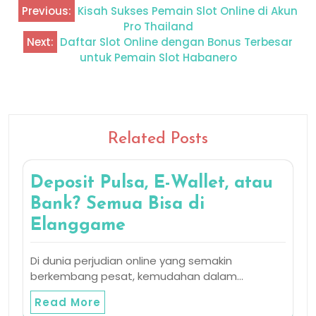
Previous:
Kisah Sukses Pemain Slot Online di Akun
Post
Pro Thailand
navigation
Next:
Daftar Slot Online dengan Bonus Terbesar
untuk Pemain Slot Habanero
Related Posts
Deposit Pulsa, E-Wallet, atau
Bank? Semua Bisa di
Elanggame
Di dunia perjudian online yang semakin
berkembang pesat, kemudahan dalam…
Read More