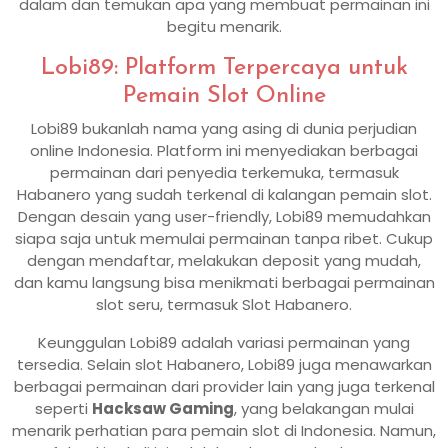
dalam dan temukan apa yang membuat permainan ini
begitu menarik.
Lobi89: Platform Terpercaya untuk
Pemain Slot Online
Lobi89 bukanlah nama yang asing di dunia perjudian
online Indonesia. Platform ini menyediakan berbagai
permainan dari penyedia terkemuka, termasuk
Habanero yang sudah terkenal di kalangan pemain slot.
Dengan desain yang user-friendly, Lobi89 memudahkan
siapa saja untuk memulai permainan tanpa ribet. Cukup
dengan mendaftar, melakukan deposit yang mudah,
dan kamu langsung bisa menikmati berbagai permainan
slot seru, termasuk Slot Habanero.
Keunggulan Lobi89 adalah variasi permainan yang
tersedia. Selain slot Habanero, Lobi89 juga menawarkan
berbagai permainan dari provider lain yang juga terkenal
seperti
Hacksaw Gaming
, yang belakangan mulai
menarik perhatian para pemain slot di Indonesia. Namun,