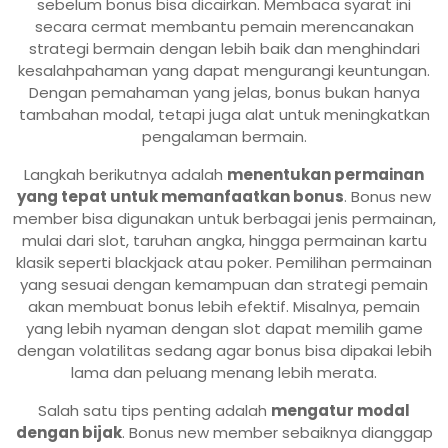
sebelum bonus bisa dicairkan. Membaca syarat ini
secara cermat membantu pemain merencanakan
strategi bermain dengan lebih baik dan menghindari
kesalahpahaman yang dapat mengurangi keuntungan.
Dengan pemahaman yang jelas, bonus bukan hanya
tambahan modal, tetapi juga alat untuk meningkatkan
pengalaman bermain.
Langkah berikutnya adalah
menentukan permainan
yang tepat untuk memanfaatkan bonus
. Bonus new
member bisa digunakan untuk berbagai jenis permainan,
mulai dari slot, taruhan angka, hingga permainan kartu
klasik seperti blackjack atau poker. Pemilihan permainan
yang sesuai dengan kemampuan dan strategi pemain
akan membuat bonus lebih efektif. Misalnya, pemain
yang lebih nyaman dengan slot dapat memilih game
dengan volatilitas sedang agar bonus bisa dipakai lebih
lama dan peluang menang lebih merata.
Salah satu tips penting adalah
mengatur modal
dengan bijak
. Bonus new member sebaiknya dianggap