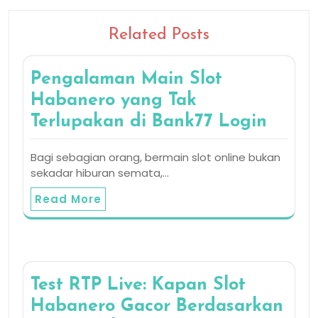
Related Posts
Pengalaman Main Slot
Habanero yang Tak
Terlupakan di Bank77 Login
Bagi sebagian orang, bermain slot online bukan
sekadar hiburan semata,…
Read More
Test RTP Live: Kapan Slot
Habanero Gacor Berdasarkan