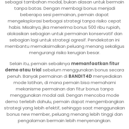
sebagai tambahan modal, bukan alasan untuk bermain
tanpa batas. Dengan membagi bonus menjadi
beberapa sesi permainan, pemain dapat
mengeksplorasi berbagai strategi tanpa risiko cepat
habis. Misalnya, jika menerima bonus 500 ribu rupiah,
alokasikan sebagian untuk permainan konservatif dan
sebagian lagi untuk strategi agresif. Pendekatan ini
membantu memaksimalkan peluang menang sekaligus
mengurangi risiko kerugian besar.
Selain itu, pemain sebaiknya
memanfaatkan fitur
demo atau trial
sebelum menggunakan bonus secara
penuh. Banyak permainan di
BANDIT4D
menyediakan
mode latihan, di mana pemain bisa memahami
mekanisme permainan dan fitur bonus tanpa
menggunakan modal asli. Dengan mencoba mode
demo terlebih dahulu, pemain dapat mengembangkan
strategi yang lebih efektif, sehingga saat menggunakan
bonus new member, peluang menang lebih tinggi dan
pengalaman bermain lebih menyenangkan.