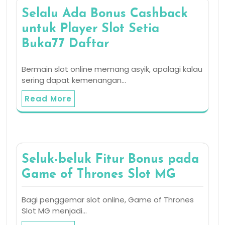
Selalu Ada Bonus Cashback
untuk Player Slot Setia
Buka77 Daftar
Bermain slot online memang asyik, apalagi kalau
sering dapat kemenangan…
Read More
Seluk-beluk Fitur Bonus pada
Game of Thrones Slot MG
Bagi penggemar slot online, Game of Thrones
Slot MG menjadi…