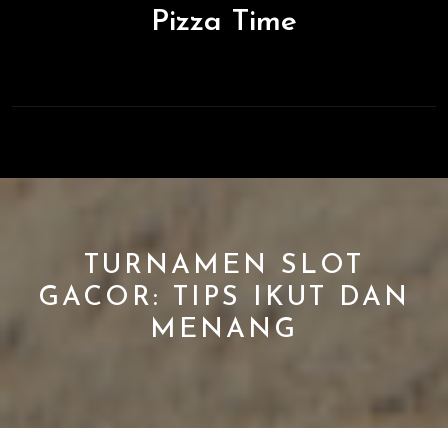
Skip
Pizza Time
to
content
Open
Button
TURNAMEN SLOT
GACOR: TIPS IKUT DAN
MENANG