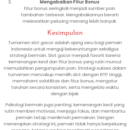
Mengabaikan Fitur Bonus
Fitur bonus seringkali menjadi sumber poin
tambahan terbesar. Mengabaikannya berarti
melewatkan peluang menang lebih banyak.
Kesimpulan
Turnamen slot gacor adalah ajang seru bagi pemain
Indonesia untuk menguji keberuntungan sekaligus
strategi bermain. Slot gacor menjadi favorit karena
kemenangan kecil dan fitur bonus yang rutin muncul
memudahkan pengumpulan poin. Strategi sukses dalam
turnamen mencakup memilih slot dengan RTP tinggi,
memahami volatilitas dan fitur bonus, mengatur
taruhan secara konsisten, serta mengelola waktu
dengan bijak.
Psikologi bermain juga penting: kemenangan kecil yang
rutin memberi motivasi, menjaga fokus, dan membantu
pemain tetap menikmati permainan. Dengan
menerapkan strategi ini, pemain tidak hanya berpeluang