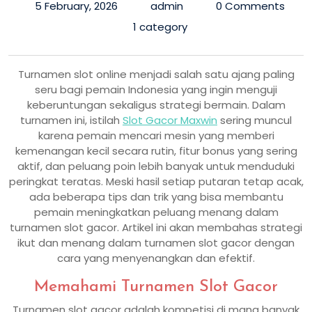
5 February, 2026
admin
0 Comments
1 category
Turnamen slot online menjadi salah satu ajang paling
seru bagi pemain Indonesia yang ingin menguji
keberuntungan sekaligus strategi bermain. Dalam
turnamen ini, istilah
Slot Gacor Maxwin
sering muncul
karena pemain mencari mesin yang memberi
kemenangan kecil secara rutin, fitur bonus yang sering
aktif, dan peluang poin lebih banyak untuk menduduki
peringkat teratas. Meski hasil setiap putaran tetap acak,
ada beberapa tips dan trik yang bisa membantu
pemain meningkatkan peluang menang dalam
turnamen slot gacor. Artikel ini akan membahas strategi
ikut dan menang dalam turnamen slot gacor dengan
cara yang menyenangkan dan efektif.
Memahami Turnamen Slot Gacor
Turnamen slot gacor adalah kompetisi di mana banyak