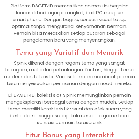
Platform DAGET4D memastikan animasi ini berjalan
lancar di berbagai perangkat, baik PC maupun
smartphone. Dengan begitu, sensasi visual tetap
optimal tanpa mengurangi kenyamanan bermain.
Pemain bisa merasakan setiap putaran sebagai
pengalaman baru yang menyenangkan.
Tema yang Variatif dan Menarik
Spinix dikenal dengan ragam tema yang sangat
beragam, mulai dari petualangan, fantasi, hingga tema
modern dan futuristik. Variasi tema ini membuat pemain
bisa menyesuaikan permainan dengan mood mereka.
Di DAGET4D, koleksi slot Spinix memungkinkan pemain
mengeksplorasi berbagai tema dengan mudah. Setiap
tema memiliki karakteristik visual dan efek suara yang
berbeda, sehingga setiap kali mencoba game baru,
sensasi bermain terasa unik.
Fitur Bonus yang Interaktif