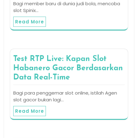
Bagi member baru di dunia judi bola, mencoba
slot Spinix…
Read More
Test RTP Live: Kapan Slot
Habanero Gacor Berdasarkan
Data Real-Time
Bagi para penggemar slot online, istilah Agen
slot gacor bukan lagi…
Read More