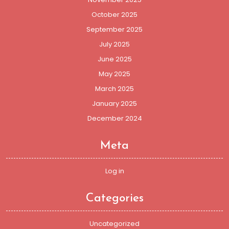
October 2025
September 2025
July 2025
June 2025
May 2025
March 2025
January 2025
December 2024
Meta
Log in
Categories
Uncategorized