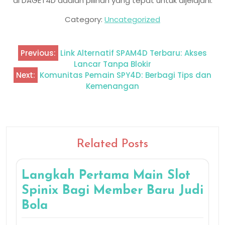
di DAGET4D adalah pilihan yang tepat untuk dijelajahi.
Category:
Uncategorized
Previous:
Link Alternatif SPAM4D Terbaru: Akses
Post
Lancar Tanpa Blokir
navigation
Next:
Komunitas Pemain SPY4D: Berbagi Tips dan
Kemenangan
Related Posts
Langkah Pertama Main Slot
Spinix Bagi Member Baru Judi
Bola