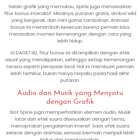
Selain grafik yang memukau, Spinix juga menawarkan
fitur bonus interaktif. Misalnya, putaran gratis, simbol wild
yang bergerak, dan mini game tambahan. Animasi
bonus ini menambah keseruan karena pemain bisa
merasakan momen kemenangan dengan cara yang
lebih hidup.
Di DAGET4D, fitur bonus ini ditampilkan dengan efek
visual yang menakjubkan, sehingga setiap kemenangan
terasa seperti perayaan kecil. Hal ini membuat pemain
lebih terhibur, bukan hanya terpaku pada hasil akhir
putaran.
Audio dan Musik yang Menyatu
dengan Grafik
Slot Spinix juga memperhatikan elemen audio. Musik
latar dan efek suara disesuaikan dengan tema,
menciptakan pengalaman imersif. Saat efek suara
selaras dengan animasi, sensasi bermain menjadi lebih
hidup dan menegangkan.