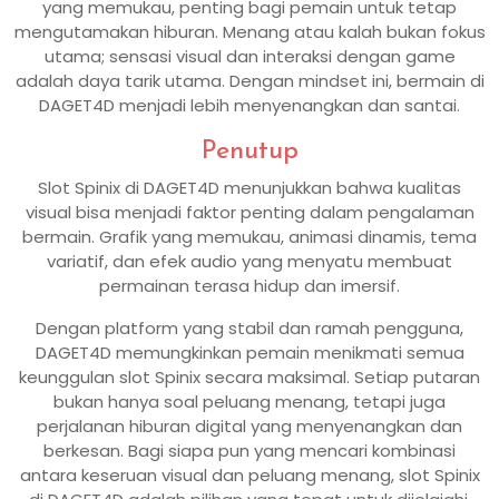
yang memukau, penting bagi pemain untuk tetap
mengutamakan hiburan. Menang atau kalah bukan fokus
utama; sensasi visual dan interaksi dengan game
adalah daya tarik utama. Dengan mindset ini, bermain di
DAGET4D menjadi lebih menyenangkan dan santai.
Penutup
Slot Spinix di DAGET4D menunjukkan bahwa kualitas
visual bisa menjadi faktor penting dalam pengalaman
bermain. Grafik yang memukau, animasi dinamis, tema
variatif, dan efek audio yang menyatu membuat
permainan terasa hidup dan imersif.
Dengan platform yang stabil dan ramah pengguna,
DAGET4D memungkinkan pemain menikmati semua
keunggulan slot Spinix secara maksimal. Setiap putaran
bukan hanya soal peluang menang, tetapi juga
perjalanan hiburan digital yang menyenangkan dan
berkesan. Bagi siapa pun yang mencari kombinasi
antara keseruan visual dan peluang menang, slot Spinix