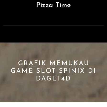
Skip
Pizza Time
to
content
Open
Button
GRAFIK MEMUKAU
GAME SLOT SPINIX DI
DAGET4D