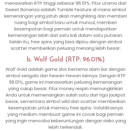
menawarkan RTP tinggi sebesar 96.51%. Fitur utama dari
Sweet Bonanza adalah Tumble Feature di mana simbol
kemenangan yang jatuh akan menghilang dan memberi
ruang bagi simbol baru untuk muncul, memberi
kesempatan bagi pemain untuk mendapatkan
kemenangan lebih dari satu kali dalam satu putaran.
Selain itu, free spins yang bisa dipicu dengan simbol
scatter memberikan peluang menang lebih besar.
b. Wolf Gold (RTP: 96.01%)
Wolf Gold adalah game slot bertema alam liar dengan
simbol serigala dan hewan-hewan lainnya. Dengan RTP
96.01%, game ini menawarkan peluang kemenangan
yang cukup besar. Fitur money respin memungkinkan
Anda untuk memenangkan salah satu dari tiga jackpot
besar, sementara simbol wild dan scatter memberikan
kesempatan untuk memicu free spins. Volatilitasnya
yang medium membuat game ini cocok bagi pemain
yang ingin mencoba keberuntungan dengan risiko yang
lebih terkendali.