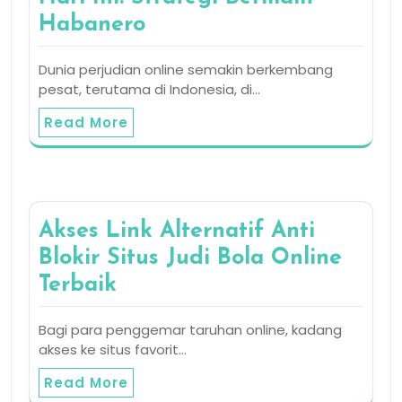
Habanero
Dunia perjudian online semakin berkembang
pesat, terutama di Indonesia, di…
Read More
Akses Link Alternatif Anti
Blokir Situs Judi Bola Online
Terbaik
Bagi para penggemar taruhan online, kadang
akses ke situs favorit…
Read More