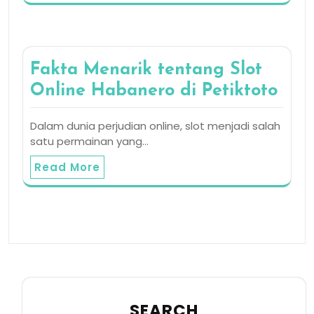
Fakta Menarik tentang Slot
Online Habanero di Petiktoto
Dalam dunia perjudian online, slot menjadi salah
satu permainan yang…
Read More
SEARCH